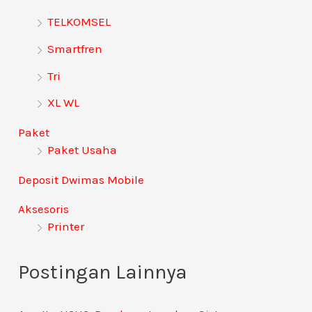
t
TELKOMSEL
u
Smartfren
k
:
Tri
XL WL
Paket
Paket Usaha
Deposit Dwimas Mobile
Aksesoris
Printer
Postingan Lainnya