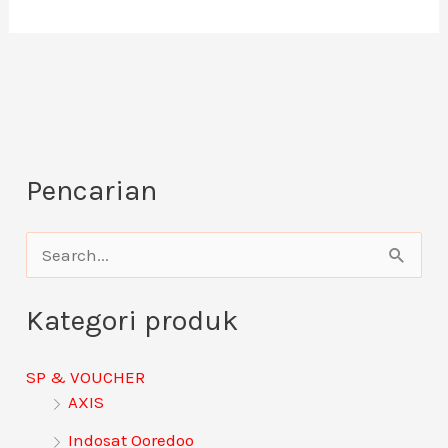
Pencarian
C
a
Kategori produk
r
i
SP & VOUCHER
u
AXIS
n
Indosat Ooredoo