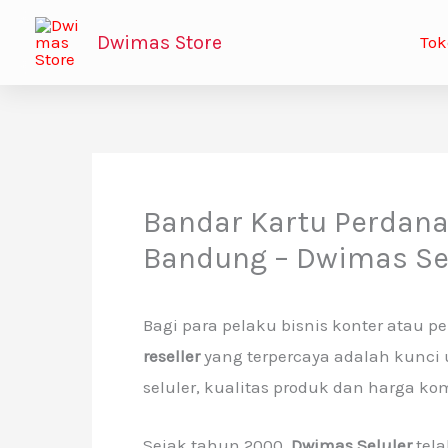
Lewati
Dwimas Store
Tok
ke
konten
Bandar Kartu Perdana 
Bandung – Dwimas Se
Bagi para pelaku bisnis konter atau p
reseller
yang terpercaya adalah kunci 
seluler, kualitas produk dan harga ko
Sejak tahun 2000,
Dwimas Seluler
tela