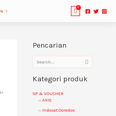
ya
Pencarian
C
a
Kategori produk
r
i
ar
SP & VOUCHER
u
AXIS
n
Indosat Ooredoo
t