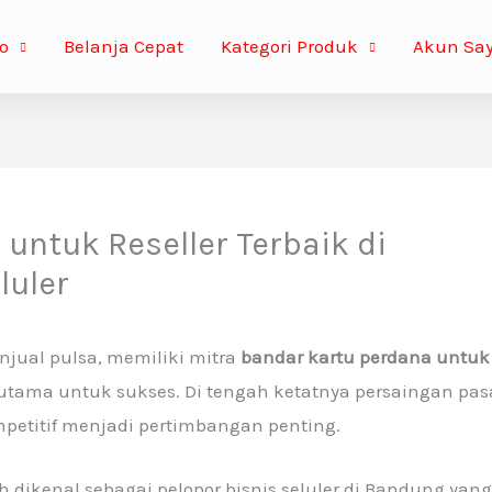
o
Belanja Cepat
Kategori Produk
Akun Sa
untuk Reseller Terbaik di
luler
enjual pulsa, memiliki mitra
bandar kartu perdana untuk
utama untuk sukses. Di tengah ketatnya persaingan pas
mpetitif menjadi pertimbangan penting.
h dikenal sebagai pelopor bisnis seluler di Bandung yang