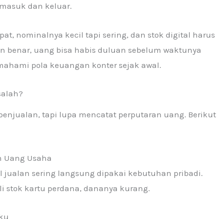
 masuk dan keluar.
pat, nominalnya kecil tapi sering, dan stok digital harus
gan benar, uang bisa habis duluan sebelum waktunya
emahami pola keuangan konter sejak awal.
salah?
penjualan, tapi lupa mencatat perputaran uang. Berikut
an Uang Usaha
il jualan sering langsung dipakai kebutuhan pribadi.
eli stok kartu perdana, dananya kurang.
aku