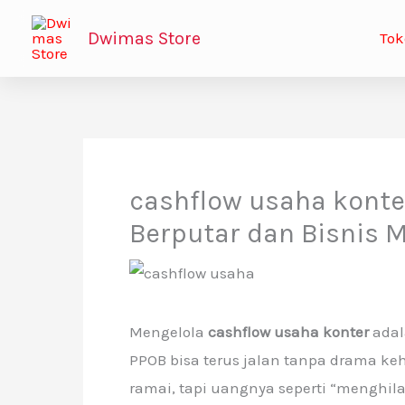
Lewati
Dwimas Store
Tok
ke
konten
cashflow usaha konte
Berputar dan Bisnis M
Mengelola
cashflow usaha konter
adal
PPOB bisa terus jalan tanpa drama ke
ramai, tapi uangnya seperti “menghil