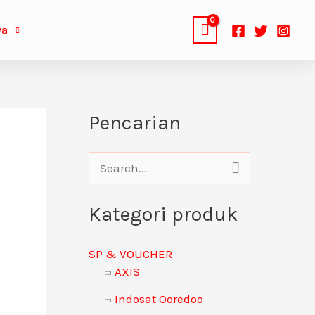
ya
Pencarian
C
a
Kategori produk
r
i
SP & VOUCHER
u
AXIS
n
Indosat Ooredoo
t