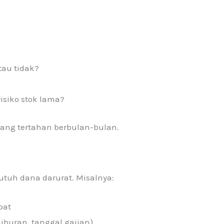
tau tidak?
siko stok lama?
uang tertahan berbulan-bulan.
butuh dana darurat. Misalnya:
pat
buran, tanggal gajian)