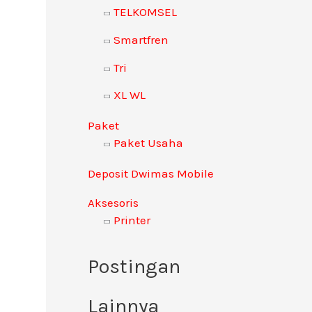
TELKOMSEL
u
k
Smartfren
:
Tri
XL WL
Paket
Paket Usaha
Deposit Dwimas Mobile
Aksesoris
Printer
Postingan
Lainnya