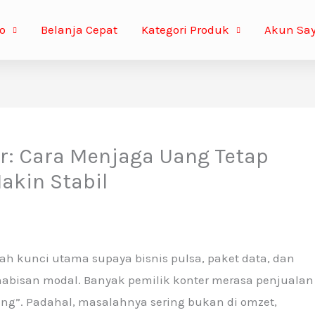
o
Belanja Cepat
Kategori Produk
Akun Sa
r: Cara Menjaga Uang Tetap
akin Stabil
ah kunci utama supaya bisnis pulsa, paket data, dan
habisan modal. Banyak pemilik konter merasa penjualan
ang”. Padahal, masalahnya sering bukan di omzet,