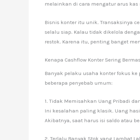
melainkan di cara mengatur arus kas
Bisnis konter itu unik. Transaksinya ce
selalu siap. Kalau tidak dikelola den
restok. Karena itu, penting banget m
Kenapa Cashflow Konter Sering Berma
Banyak pelaku usaha konter fokus ke 
beberapa penyebab umum:
1. Tidak Memisahkan Uang Pribadi d
Ini kesalahan paling klasik. Uang has
Akibatnya, saat harus isi saldo atau b
2. Terlalu Banyak Stok yang Lambat L