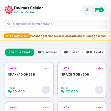
Dwimas Seluler
0
Order Online
✓
Pesanan Berhasil Dikirim!
ga selesai. • Pesanan setelah pukul 11.45 pada Ahad–Jumat dikirim H+1. • Pesan
📢
PENGUMUMAN
Pemesan:
WhatsApp:
Metode Bayar:
⚡
Semua Paket
🔴
Telkomsel
🟡
Indosat
🔵
XL Axiata
Pengiriman:
ALAMAT TUJUAN:
AXIS
Habis
AXIS
Habis
RINCIAN BARANG:
SP Axis 10 GB 28 H
SP AXIS 3 GB / 30H
Subtotal Items:
Ongkir / Tips:
Harga
Harga
Rp 30.000
Rp 22.000
Total Tagihan:
Konfirmasi Pesanan via WhatsApp
AXIS
Habis
AXIS
Habis