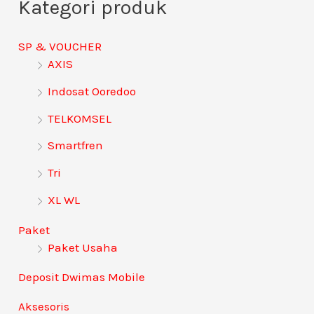
Kategori produk
r
i
SP & VOUCHER
u
AXIS
n
Indosat Ooredoo
t
TELKOMSEL
u
Smartfren
k
:
Tri
XL WL
Paket
Paket Usaha
Deposit Dwimas Mobile
Aksesoris