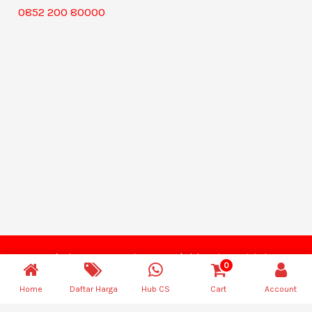
0852 200 80000
Hak Cipta © 2026 Dwimas Store | oleh
Dwimas Digital
0
Indonesia
Home
Daftar Harga
Hub CS
Cart
Account