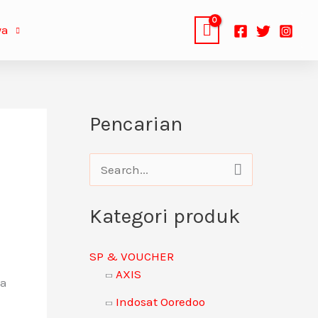
ya
Pencarian
C
a
Kategori produk
r
i
SP & VOUCHER
u
AXIS
sa
n
Indosat Ooredoo
t