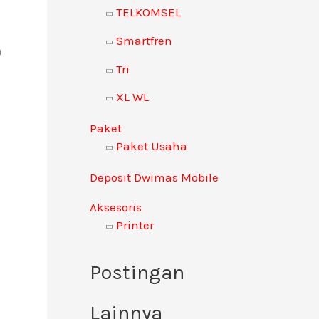
TELKOMSEL
u
k
Smartfren
a
:
Tri
XL WL
Paket
Paket Usaha
Deposit Dwimas Mobile
Aksesoris
Printer
Postingan
Lainnya