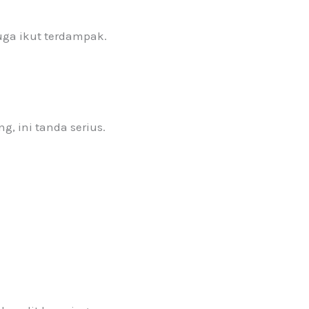
uga ikut terdampak.
g, ini tanda serius.