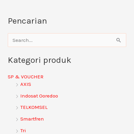
Pencarian
C
a
Kategori produk
r
i
SP & VOUCHER
u
AXIS
n
Indosat Ooredoo
t
TELKOMSEL
u
Smartfren
k
:
Tri