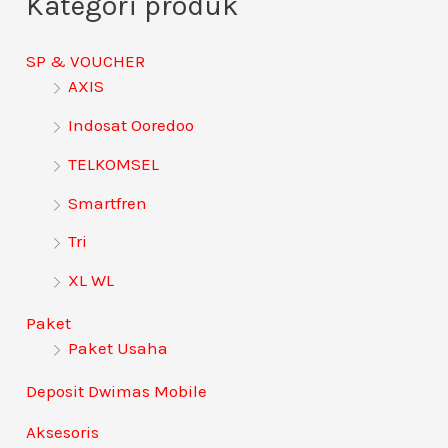
Kategori produk
r
i
SP & VOUCHER
u
AXIS
n
Indosat Ooredoo
t
TELKOMSEL
u
Smartfren
k
:
Tri
XL WL
Paket
Paket Usaha
Deposit Dwimas Mobile
Aksesoris