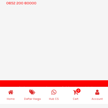
0852 200 80000
Hak Cipta © 2026 Dwimas Store | oleh
Dwimas Digital
0
Indonesia
Home
Daftar Harga
Hub CS
Cart
Account