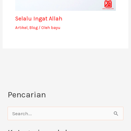
Selalu Ingat Allah
Artikel
,
Blog
/ Oleh
bayu
Pencarian
C
a