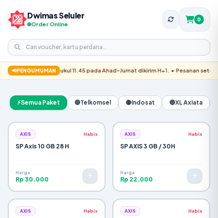
Dwimas Seluler
0
Order Online
✓
Pesanan Berhasil Dikirim!
nan setelah pukul 11.45 pada Ahad–Jumat dikirim H+1. • Pesanan setelah pukul 
📢
PENGUMUMAN
Pemesan:
WhatsApp:
Metode Bayar:
⚡
Semua Paket
🔴
Telkomsel
🟡
Indosat
🔵
XL Axiata
Pengiriman:
ALAMAT TUJUAN:
AXIS
Habis
AXIS
Habis
RINCIAN BARANG:
SP Axis 10 GB 28 H
SP AXIS 3 GB / 30H
Subtotal Items:
Ongkir / Tips:
Harga
Harga
Rp 30.000
Rp 22.000
Total Tagihan:
Konfirmasi Pesanan via WhatsApp
AXIS
Habis
AXIS
Habis