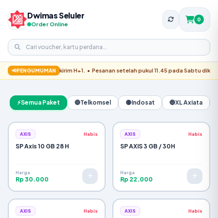
Dwimas Seluler
0
Order Online
✓
Pesanan Berhasil Dikirim!
had–Jumat dikirim H+1. • Pesanan setelah pukul 11.45 pada Sabtu dikirim H+2. 
📢
PENGUMUMAN
Pemesan:
WhatsApp:
Metode Bayar:
⚡
Semua Paket
🔴
Telkomsel
🟡
Indosat
🔵
XL Axiata
Pengiriman:
ALAMAT TUJUAN:
AXIS
Habis
AXIS
Habis
RINCIAN BARANG:
SP Axis 10 GB 28 H
SP AXIS 3 GB / 30H
Subtotal Items:
Ongkir / Tips:
Harga
Harga
Rp 30.000
Rp 22.000
Total Tagihan:
Konfirmasi Pesanan via WhatsApp
AXIS
Habis
AXIS
Habis