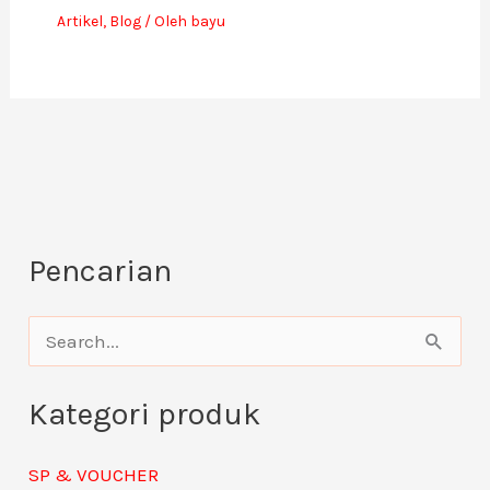
Artikel
,
Blog
/ Oleh
bayu
Pencarian
C
a
Kategori produk
r
i
SP & VOUCHER
u