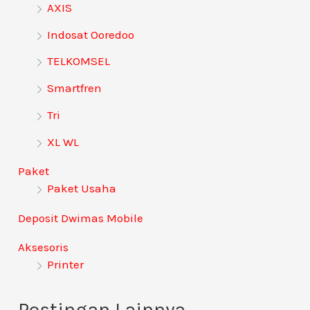
AXIS
n
Indosat Ooredoo
t
TELKOMSEL
u
Smartfren
k
:
Tri
XL WL
Paket
Paket Usaha
Deposit Dwimas Mobile
Aksesoris
Printer
Postingan Lainnya