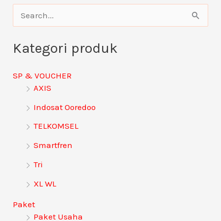
C
a
Kategori produk
r
i
SP & VOUCHER
u
AXIS
n
Indosat Ooredoo
t
TELKOMSEL
u
Smartfren
k
:
Tri
XL WL
Paket
Paket Usaha