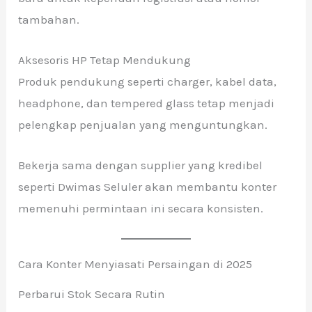
tambahan.
Aksesoris HP Tetap Mendukung
Produk pendukung seperti charger, kabel data,
headphone, dan tempered glass tetap menjadi
pelengkap penjualan yang menguntungkan.
Bekerja sama dengan supplier yang kredibel
seperti Dwimas Seluler akan membantu konter
memenuhi permintaan ini secara konsisten.
Cara Konter Menyiasati Persaingan di 2025
Perbarui Stok Secara Rutin