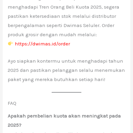
menghadapi Tren Orang Beli Kuota 2025, segera
pastikan ketersediaan stok melalui distributor
berpengalaman seperti Dwimas Seluler. Order
produk grosir dengan mudah melalui:
https://dwimas.id/order
Ayo siapkan kontermu untuk menghadapi tahun
2025 dan pastikan pelanggan selalu menemukan
paket yang mereka butuhkan setiap hari!
FAQ
Apakah pembelian kuota akan meningkat pada
2025?