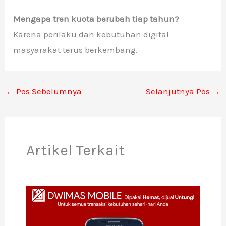
Mengapa tren kuota berubah tiap tahun?
Karena perilaku dan kebutuhan digital
masyarakat terus berkembang.
←
Pos Sebelumnya
Selanjutnya Pos
→
Artikel Terkait