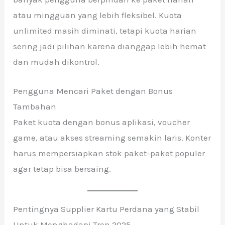
atau mingguan yang lebih fleksibel. Kuota
unlimited masih diminati, tetapi kuota harian
sering jadi pilihan karena dianggap lebih hemat
dan mudah dikontrol.
Pengguna Mencari Paket dengan Bonus
Tambahan
Paket kuota dengan bonus aplikasi, voucher
game, atau akses streaming semakin laris. Konter
harus mempersiapkan stok paket-paket populer
agar tetap bisa bersaing.
Pentingnya Supplier Kartu Perdana yang Stabil
Untuk Menghadapi Tren 2025