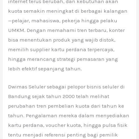
internet terus berubah, dan kebutuhan akan
kuota semakin meningkat di berbagai kalangan
—pelajar, mahasiswa, pekerja hingga pelaku
UMKM. Dengan memahami tren terbaru, konter
bisa menentukan produk yang wajib distok,
memilih supplier kartu perdana terpercaya,
hingga merancang strategi pemasaran yang
lebih efektif sepanjang tahun.
Dwimas Seluler sebagai pelopor bisnis seluler di
Bandung sejak tahun 2000 telah melihat
perubahan tren pembelian kuota dari tahun ke
tahun. Pengalaman mereka dalam menyediakan
kartu perdana, voucher kuota, hingga pulsa fisik
tentu menjadi referensi penting bagi pemilik