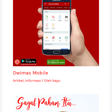
Dwimas Mobile
Artikel
,
Informasi
/ Oleh
bayu