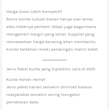
Harga Grosir Lebih Kompetitif
Bisnis konter sukses bukan hanya soal ramai
atau tidaknya pembeli, tetapi juga bagaimana
mengambil margin yang sehat. Supplier yang
menawarkan harga bersaing akan membantu
konter bertahan meski persaingan makin ketat.
Jenis Paket Kuota yang Diprediksi Laris di 2025
Kuota Harian Hemat
Jenis paket harian semakin diminati karena
masyarakat semakin sering mengatur
pemakaian data.