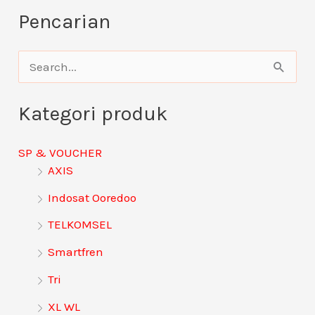
Pencarian
C
a
Kategori produk
r
i
SP & VOUCHER
u
AXIS
n
Indosat Ooredoo
t
TELKOMSEL
u
Smartfren
k
:
Tri
XL WL