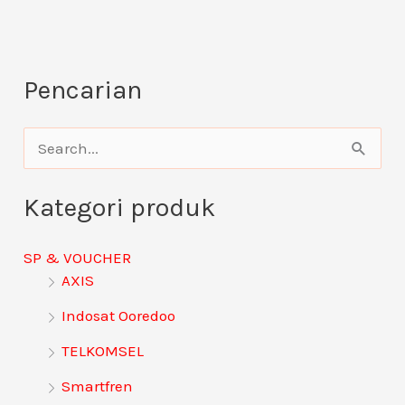
Pencarian
C
a
Kategori produk
r
i
SP & VOUCHER
u
AXIS
n
Indosat Ooredoo
t
TELKOMSEL
u
Smartfren
k