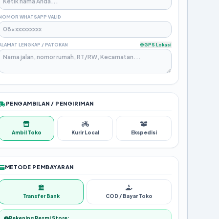
NOMOR WHATSAPP VALID
ALAMAT LENGKAP / PATOKAN
GPS Lokasi
PENGAMBILAN / PENGIRIMAN
Ambil Toko
Kurir Local
Ekspedisi
METODE PEMBAYARAN
Transfer Bank
COD / Bayar Toko
Rekening Resmi Store: