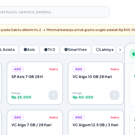
u dikirim H+2. • Minimal belanja untuk gratis ongkir adalah Rp300.000. • Pemb
L Axiata
🟣
Axis
⚫
Tri 3
🔴
Smartfren
⚪
Lainnya
AXIS
Habis
AXIS
Habis
SP Axis 7 GB 28 H
VC Aigo 10 GB 28 Hari
Harga
Harga
Rp 25.000
Rp 40.000
AXIS
Habis
AXIS
Habis
VC Aigo 7 GB / 28 Hari
VC Aigom 12.5 GB / 3 Hari