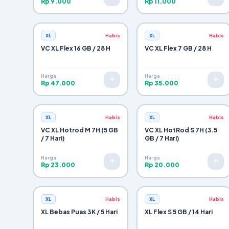
Rp 9.000
Rp 11.000
XL
Habis
XL
Habis
VC XL Flex 16 GB / 28 H
VC XL Flex 7 GB / 28 H
Harga
Harga
Rp 47.000
Rp 35.000
XL
Habis
XL
Habis
VC XL Hotrod M 7H (5 GB
VC XL HotRod S 7H (3.5
/ 7 Hari)
GB / 7 Hari)
Harga
Harga
Rp 23.000
Rp 20.000
XL
Habis
XL
Habis
XL Bebas Puas 3K / 5 Hari
XL Flex S 5 GB / 14 Hari