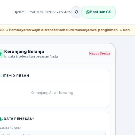
Bantuan CS
Update: Jumat, 07/08/2026 - 09:41:27
ayaran wajib ditransfer sebelum masuk jadwal pengiriman. • Konfirmasi pembayar
Keranjang Belanja
Hapus Semua
Isi data & selesaikan pesanan Anda
ITEM DIPESAN
Keranjang Anda kosong
DATA PEMESAN
*
NAMA LENGKAP