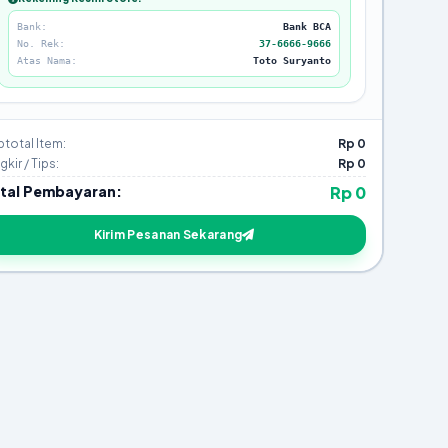
Bank:
Bank BCA
No. Rek:
37-6666-9666
Atas Nama:
Toto Suryanto
total Item:
Rp 0
kir / Tips:
Rp 0
tal Pembayaran:
Rp 0
Kirim Pesanan Sekarang