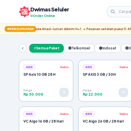
Dwimas Seluler
Order Online
✓
ul 11.45 pada Ahad–Jumat dikirim H+1. • Pesanan setelah pukul 11.45 pada Sabt
📢
PENGUMUMAN
Pesanan Berhasil Dikirim!
⚡
Semua Paket
🔴
Telkomsel
🟡
Indosat
🔵
X
Pemesan:
WhatsApp:
Metode Bayar:
Pengiriman:
AXIS
Habis
AXIS
Habis
ALAMAT TUJUAN:
SP Axis 10 GB 28 H
SP AXIS 3 GB / 30H
RINCIAN BARANG:
Harga
Harga
Rp 30.000
Rp 22.000
Subtotal Items:
Ongkir / Tips:
Total Tagihan:
AXIS
Habis
AXIS
Habis
VC Aigo 16 GB / 28 Hari
VC Aigo 26 GB / 28 Hari
Konfirmasi Pesanan via WhatsApp