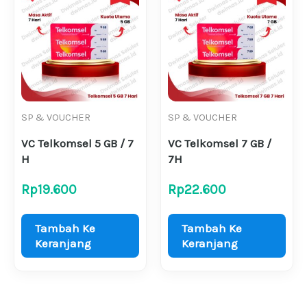
SP & VOUCHER
SP & VOUCHER
VC Telkomsel 5 GB / 7
VC Telkomsel 7 GB /
H
7H
Rp
19.600
Rp
22.600
Tambah Ke
Tambah Ke
Keranjang
Keranjang