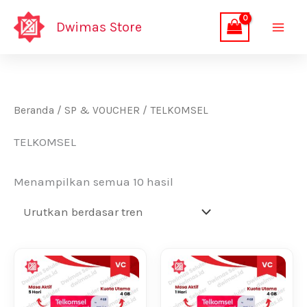
Lewati
Dwimas Store
ke
konten
Beranda
/
SP & VOUCHER
/ TELKOMSEL
TELKOMSEL
Diurutkan
Menampilkan semua 10 hasil
menurut
popularitas