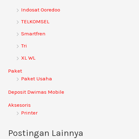
n
Indosat Ooredoo
t
TELKOMSEL
u
Smartfren
k
:
Tri
XL WL
Paket
Paket Usaha
Deposit Dwimas Mobile
Aksesoris
Printer
Postingan Lainnya