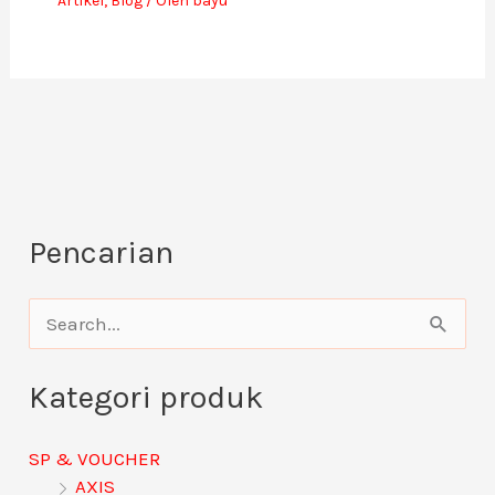
Artikel
,
Blog
/ Oleh
bayu
Pencarian
C
a
Kategori produk
r
i
SP & VOUCHER
u
AXIS