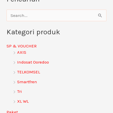
C
a
Kategori produk
r
i
SP & VOUCHER
u
AXIS
n
Indosat Ooredoo
t
TELKOMSEL
u
Smartfren
k
:
Tri
XL WL
Paket