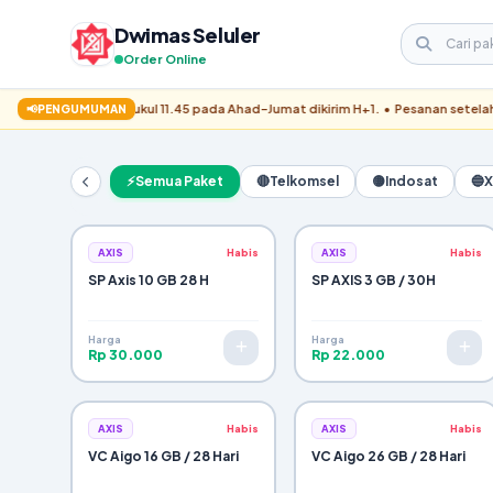
Dwimas Seluler
Order Online
✓
 setelah pukul 11.45 pada Ahad–Jumat dikirim H+1. • Pesanan setelah pukul 11.4
📢
PENGUMUMAN
Pesanan Berhasil Dikirim!
⚡
Semua Paket
🔴
Telkomsel
🟡
Indosat
🔵
X
Pemesan:
WhatsApp:
Metode Bayar:
Pengiriman:
AXIS
Habis
AXIS
Habis
ALAMAT TUJUAN:
SP Axis 10 GB 28 H
SP AXIS 3 GB / 30H
RINCIAN BARANG:
Harga
Harga
Rp 30.000
Rp 22.000
Subtotal Items:
Ongkir / Tips:
Total Tagihan:
AXIS
Habis
AXIS
Habis
VC Aigo 16 GB / 28 Hari
VC Aigo 26 GB / 28 Hari
Konfirmasi Pesanan via WhatsApp