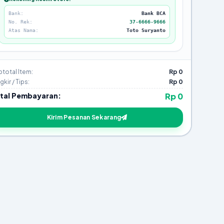
Bank:
Bank BCA
No. Rek:
37-6666-9666
Atas Nama:
Toto Suryanto
total Item:
Rp 0
kir / Tips:
Rp 0
tal Pembayaran:
Rp 0
Kirim Pesanan Sekarang