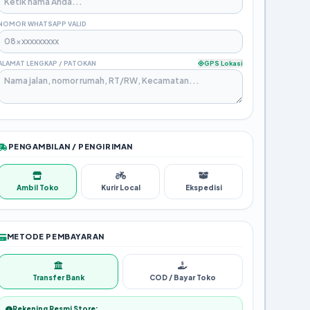
NOMOR WHATSAPP VALID
ALAMAT LENGKAP / PATOKAN
GPS Lokasi
PENGAMBILAN / PENGIRIMAN
Ambil Toko
Kurir Local
Ekspedisi
METODE PEMBAYARAN
Transfer Bank
COD / Bayar Toko
Rekening Resmi Store: