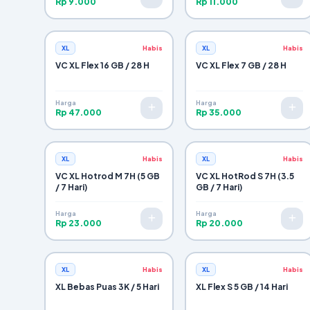
Rp 9.000
Rp 11.000
XL
Habis
XL
Habis
VC XL Flex 16 GB / 28 H
VC XL Flex 7 GB / 28 H
Harga
Harga
Rp 47.000
Rp 35.000
XL
Habis
XL
Habis
VC XL Hotrod M 7H (5 GB
VC XL HotRod S 7H (3.5
/ 7 Hari)
GB / 7 Hari)
Harga
Harga
Rp 23.000
Rp 20.000
XL
Habis
XL
Habis
XL Bebas Puas 3K / 5 Hari
XL Flex S 5 GB / 14 Hari