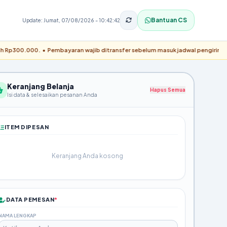
Bantuan CS
Update: Jumat, 07/08/2026 - 10:42:42
000. • Pembayaran wajib ditransfer sebelum masuk jadwal pengiriman. • Konfirm
Keranjang Belanja
Hapus Semua
Isi data & selesaikan pesanan Anda
ITEM DIPESAN
Keranjang Anda kosong
DATA PEMESAN
*
NAMA LENGKAP