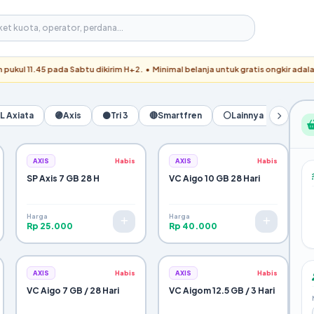
5 pada Sabtu dikirim H+2. • Minimal belanja untuk gratis ongkir adalah Rp300.
L Axiata
🟣
Axis
⚫
Tri 3
🔴
Smartfren
⚪
Lainnya
AXIS
Habis
AXIS
Habis
SP Axis 7 GB 28 H
VC Aigo 10 GB 28 Hari
Harga
Harga
Rp 25.000
Rp 40.000
AXIS
Habis
AXIS
Habis
VC Aigo 7 GB / 28 Hari
VC Aigom 12.5 GB / 3 Hari