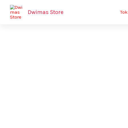
Lewati
Dwimas Store
Tok
ke
konten