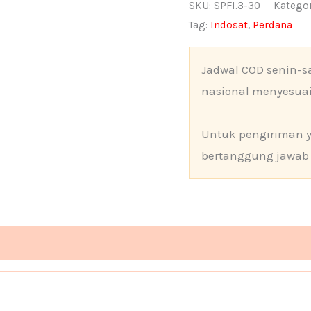
FreeNet
SKU:
SPFI.3-30
Kategor
Tag:
Indosat
,
Perdana
3
GB
Jadwal COD senin-sa
/
nasional menyesua
30
Hari
Untuk pengiriman 
Segel
bertanggung jawab 