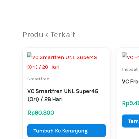
Produk Terkait
Indosat
Smartfren
VC Fre
VC Smartfren UNL Super4G
(Ori) / 28 Hari
Rp
9.4
Rp
90.300
Tam
Tambah Ke Keranjang