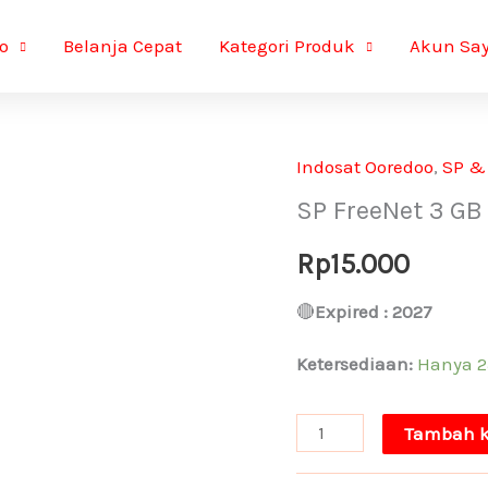
o
Belanja Cepat
Kategori Produk
Akun Sa
Indosat Ooredoo
,
SP &
SP FreeNet 3 GB 
Rp
15.000
🔴
Expired : 2027
Ketersediaan:
Hanya 23
Kuantitas
Tambah k
SP