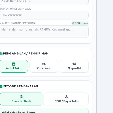
NOMOR WHATSAPP VALID
ALAMAT LENGKAP / PATOKAN
GPS Lokasi
PENGAMBILAN / PENGIRIMAN
Ambil Toko
Kurir Local
Ekspedisi
METODE PEMBAYARAN
Transfer Bank
COD / Bayar Toko
Rekening Resmi Store: