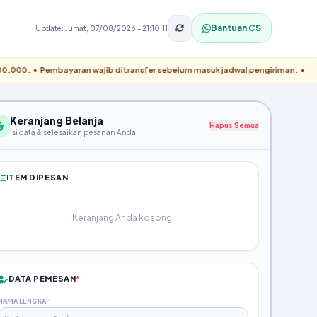
Bantuan CS
Update: Jumat, 07/08/2026 - 21:10:11
 Pembayaran wajib ditransfer sebelum masuk jadwal pengiriman. • Konfirmasi pem
Keranjang Belanja
Hapus Semua
Isi data & selesaikan pesanan Anda
ITEM DIPESAN
Keranjang Anda kosong
DATA PEMESAN
*
NAMA LENGKAP