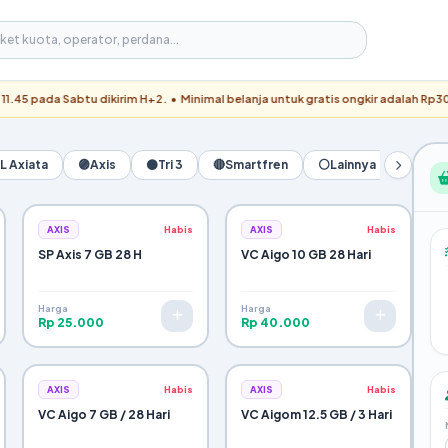
 Sabtu dikirim H+2. • Minimal belanja untuk gratis ongkir adalah Rp300.000. •
L Axiata
🟣
Axis
⚫
Tri 3
🔴
Smartfren
⚪
Lainnya
AXIS
Habis
AXIS
Habis
SP Axis 7 GB 28 H
VC Aigo 10 GB 28 Hari
Harga
Harga
Rp 25.000
Rp 40.000
AXIS
Habis
AXIS
Habis
VC Aigo 7 GB / 28 Hari
VC Aigom 12.5 GB / 3 Hari