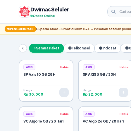
Dwimas Seluler
Order Online
✓
h pukul 11.45 pada Ahad–Jumat dikirim H+1. • Pesanan setelah pukul 11.45 pada
📢
PENGUMUMAN
Pesanan Berhasil Dikirim!
⚡
Semua Paket
🔴
Telkomsel
🟡
Indosat
🔵
X
Pemesan:
WhatsApp:
Metode Bayar:
Pengiriman:
AXIS
Habis
AXIS
Habis
ALAMAT TUJUAN:
SP Axis 10 GB 28 H
SP AXIS 3 GB / 30H
RINCIAN BARANG:
Harga
Harga
Rp 30.000
Rp 22.000
Subtotal Items:
Ongkir / Tips:
Total Tagihan:
AXIS
Habis
AXIS
Habis
VC Aigo 16 GB / 28 Hari
VC Aigo 26 GB / 28 Hari
Konfirmasi Pesanan via WhatsApp