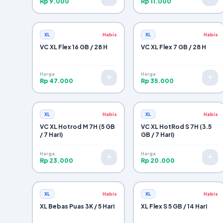
Rp 9.000
Rp 11.000
XL
Habis
XL
Habis
VC XL Flex 16 GB / 28 H
VC XL Flex 7 GB / 28 H
Harga
Harga
Rp 47.000
Rp 35.000
XL
Habis
XL
Habis
VC XL Hotrod M 7H (5 GB
VC XL HotRod S 7H (3.5
/ 7 Hari)
GB / 7 Hari)
Harga
Harga
Rp 23.000
Rp 20.000
XL
Habis
XL
Habis
XL Bebas Puas 3K / 5 Hari
XL Flex S 5 GB / 14 Hari