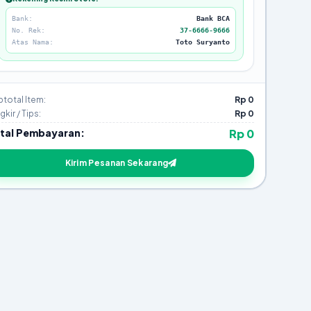
Bank:
Bank BCA
No. Rek:
37-6666-9666
Atas Nama:
Toto Suryanto
total Item:
Rp 0
kir / Tips:
Rp 0
tal Pembayaran:
Rp 0
Kirim Pesanan Sekarang